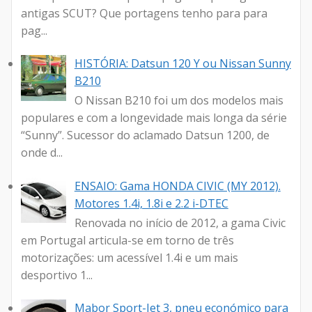
antigas SCUT? Que portagens tenho para para
pag...
HISTÓRIA: Datsun 120 Y ou Nissan Sunny
B210
O Nissan B210 foi um dos modelos mais
populares e com a longevidade mais longa da série
“Sunny”. Sucessor do aclamado Datsun 1200, de
onde d...
ENSAIO: Gama HONDA CIVIC (MY 2012).
Motores 1.4i, 1.8i e 2.2 i-DTEC
Renovada no início de 2012, a gama Civic
em Portugal articula-se em torno de três
motorizações: um acessível 1.4i e um mais
desportivo 1...
Mabor Sport-Jet 3, pneu económico para