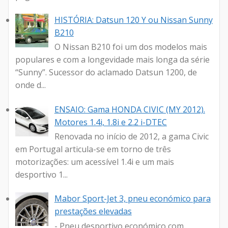
HISTÓRIA: Datsun 120 Y ou Nissan Sunny
B210
O Nissan B210 foi um dos modelos mais
populares e com a longevidade mais longa da série
“Sunny”. Sucessor do aclamado Datsun 1200, de
onde d...
ENSAIO: Gama HONDA CIVIC (MY 2012).
Motores 1.4i, 1.8i e 2.2 i-DTEC
Renovada no início de 2012, a gama Civic
em Portugal articula-se em torno de três
motorizações: um acessível 1.4i e um mais
desportivo 1...
Mabor Sport-Jet 3, pneu económico para
prestações elevadas
- Pneu desportivo económico com