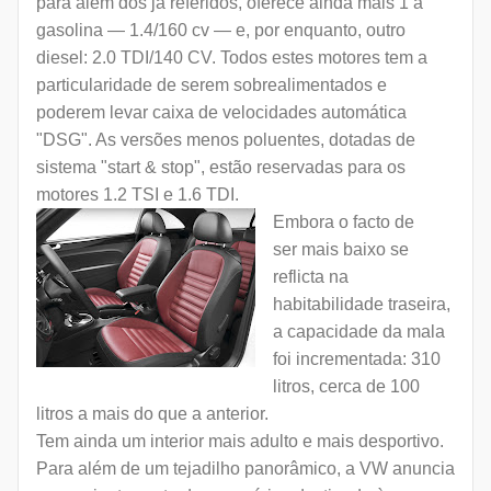
para além dos já referidos, oferece ainda mais 1 a
gasolina —
1.4/160 cv — e, por enquanto, outro
diesel: 2.0 TDI/140 CV. Todos estes motores tem a
particularidade de serem sobrealimentados e
poderem levar caixa de velocidades automática
"DSG". As versões menos poluentes, dotadas de
sistema "start & stop", estão reservadas para os
motores 1.2 TSI e 1.6 TDI.
Embora o facto de
ser mais baixo se
reflicta na
habitabilidade traseira,
a capacidade da mala
foi incrementada: 310
litros, cerca de 100
litros a mais do que a anterior.
Tem ainda um interior mais adulto e mais desportivo.
Para além de um tejadilho panorâmico, a VW anuncia