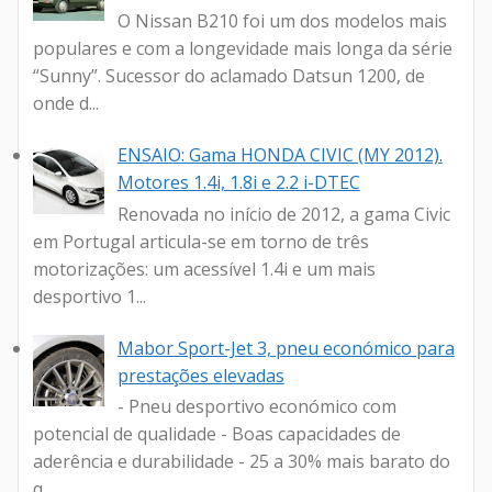
O Nissan B210 foi um dos modelos mais
populares e com a longevidade mais longa da série
“Sunny”. Sucessor do aclamado Datsun 1200, de
onde d...
ENSAIO: Gama HONDA CIVIC (MY 2012).
Motores 1.4i, 1.8i e 2.2 i-DTEC
Renovada no início de 2012, a gama Civic
em Portugal articula-se em torno de três
motorizações: um acessível 1.4i e um mais
desportivo 1...
Mabor Sport-Jet 3, pneu económico para
prestações elevadas
- Pneu desportivo económico com
potencial de qualidade - Boas capacidades de
aderência e durabilidade - 25 a 30% mais barato do
q...