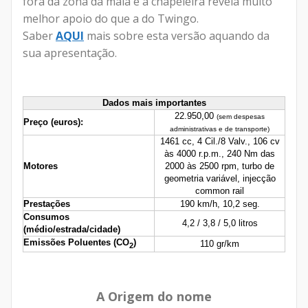
fora da zona da mala e a chapeleira revela muito
melhor apoio do que a do Twingo.
Saber
AQUI
mais sobre esta versão aquando da
sua apresentação.
Dados mais importantes
22.950,00
(sem despesas
Preço (euros):
administrativas e de transporte)
1461 cc, 4 Cil./8 Valv., 106 cv
às
4000 r.p.m., 240 Nm das
Motores
2000 às 2500 rpm, turbo de
geometria variável, injecção
common rail
Prestações
190 km/h,
10,2 seg.
Consumos
4,2
/ 3,8 / 5,0 litros
(médio/estrada/cidade)
Emissões Poluentes (
CO
)
110 gr/km
2
A Origem do nome