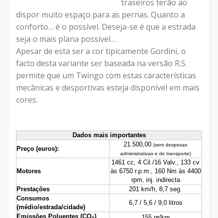
traseiros terão ao
dispor muito espaço para as pernas. Quanto a
conforto… é o possível. Deseja-se é que a estrada
seja o mais plana possível…
Apesar de esta ser a cor tipicamente Gordini, o
facto desta variante ser baseada na versão R.S.
permite que um Twingo com estas características
mecânicas e desportivas esteja disponível em mais
cores.
Dados mais importantes
21.500,00
(sem despesas
Preço (euros):
administrativas e de transporte)
1461 cc, 4 Cil./16 Valv., 133 cv
Motores
às
6750 r.p.m., 160 Nm às 4400
rpm, inj. indirecta
Prestações
201 km/h,
8,7 seg.
Consumos
6,7
/ 5,6 / 9,0 litros
(médio/estrada/cidade)
Emissões Poluentes (
CO
)
155 gr/km