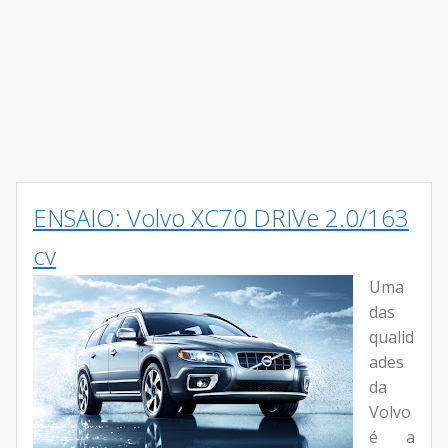
ENSAIO: Volvo XC70 DRIVe 2.0/163
cv
Uma
das
qualid
ades
da
Volvo
é a