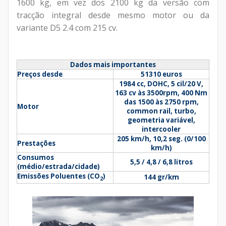
1600 kg, em vez dos 2100 kg da versão com
tracção integral desde mesmo motor ou da
variante D5 2.4 com 215 cv.
Dados mais importantes
Preços desde
51310 euros
1984 cc, DOHC, 5 cil/20 V,
163 cv às 3500rpm, 400 Nm
das 1500 às 2750 rpm,
Motor
common rail, turbo,
geometria variável,
intercooler
205 km/h, 10,2 seg. (0/100
Prestações
km/h)
Consumos
5,5 / 4,8 / 6,8 litros
(médio/estrada/cidade)
Emissões Poluentes (
CO
)
144 gr/km
2