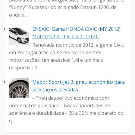
“Sunny”. Sucessor do aclamado Datsun 1200, de
onde d...
ENSAIO: Gama HONDA CIVIC (MY 2012).
Motores 1.4i, 1.8i e 2.2 i-DTEC
Renovada no início de 2012, a gama Civic
em Portugal articula-se em torno de três
motorizações: um acessível 1.4i e um mais
desportivo 1...
Mabor Sport-Jet 3, pneu económico para
prestações elevadas
- Pneu desportivo económico com
potencial de qualidade - Boas capacidades de
aderência e durabilidade - 25 a 30% mais barato do
q...