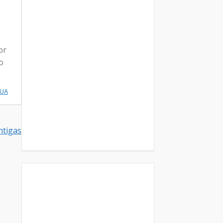
or
o
NUA
tigas