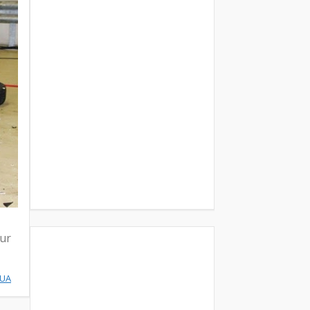
our
NUA