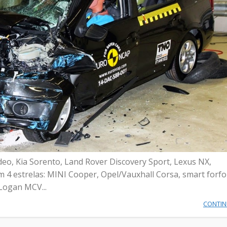
deo, Kia Sorento, Land Rover Discovery Sport, Lexus NX,
4 estrelas: MINI Cooper, Opel/Vauxhall Corsa, smart forf
 Logan MCV...
CONTI