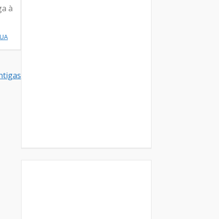
ga à
NUA
tigas