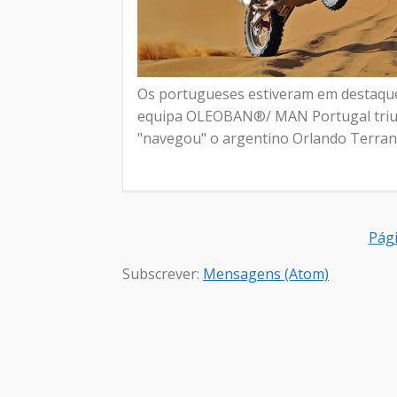
Os portugueses estiveram em destaque n
equipa OLEOBAN®/ MAN Portugal triunf
"navegou" o argentino Orlando Terranov
Pági
Subscrever:
Mensagens (Atom)