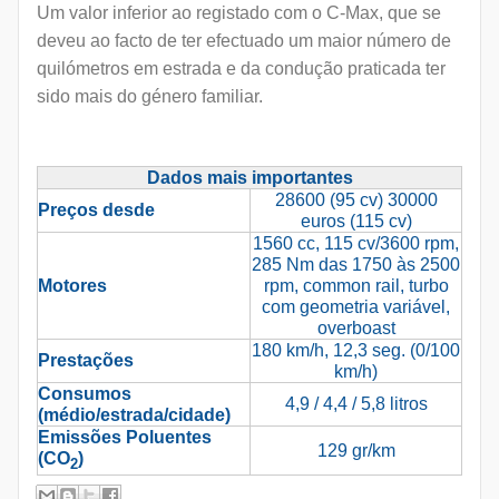
Um valor inferior ao registado com o C-Max, que se
deveu ao facto de ter efectuado um maior número de
quilómetros em estrada e da condução praticada ter
sido mais do género familiar.
Dados mais importantes
28600 (95 cv) 30000
Preços desde
euros (115 cv)
1560 cc, 115 cv/3600 rpm,
285 Nm das 1750 às 2500
Motores
rpm, common rail, turbo
com geometria variável,
overboast
180 km/h, 12,3 seg. (0/100
Prestações
km/h)
Consumos
4
,9 / 4,4 / 5,8 litros
(médio/estrada/cidade)
Emissões Poluentes
129
gr/km
(
CO
)
2