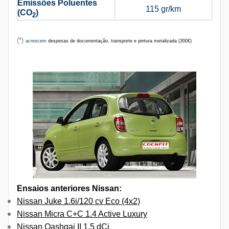
Emissões Poluentes
115 gr/km
(CO
)
2
(*)
acrescem
despesas de documentação, transporte e
pintura metalizada (300€)
Ensaios anteriores Nissan:
Nissan Juke 1.6i/120 cv Eco (4x2)
Nissan Micra C+C 1.4 Active Luxury
Nissan Qashqai II 1.5 dCi