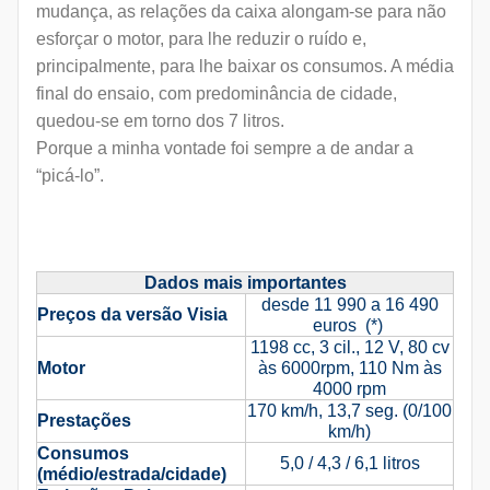
mudança, as relações da caixa alongam-se para não
esforçar o motor, para lhe reduzir o ruído e,
principalmente, para lhe baixar os consumos. A média
final do ensaio, com predominância de cidade,
quedou-se em torno dos 7 litros.
Porque a minha vontade foi sempre a de andar a
“picá-lo”.
Dados mais importantes
desde 11 990 a 16 490
Preços da versão Visia
euros (*)
1198 cc, 3 cil., 12 V, 80 cv
Motor
às 6000rpm, 110 Nm às
4000 rpm
170 km/h, 13,7 seg. (0/100
Prestações
km/h)
Consumos
5,0 / 4,3 / 6,1 litros
(médio/estrada/cidade)