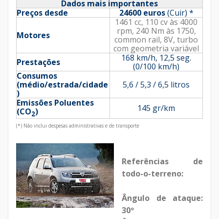
Dados mais importantes
Preços desde
24600 euros
(Cuir) *
1461 cc, 110 cv às 4000
rpm, 240 Nm às 1750,
Motores
common rail, 8V, turbo
com geometria variável
168 km/h, 12,5 seg.
Prestações
(0/100 km/h)
Consumos
(médio/estrada/cidade
5,6 / 5,3 / 6,5 litros
)
Emissões Poluentes
145 gr/km
(
CO
)
2
(*) Não inclui despesas administrativas e de transporte
Referências de
todo-o-terreno:
Ângulo de ataque:
30º