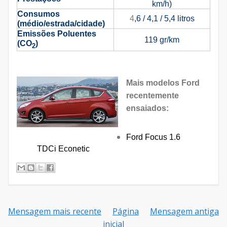
km/h)
Consumos
4
,6 / 4,1 / 5,4 litros
(médio/estrada/cidade)
Emissões Poluentes
119
gr/km
(
CO
)
2
Mais modelos Ford
recentemente
ensaiados:
Ford Focus 1.6
TDCi Econetic
Mensagem mais recente
Página
Mensagem antiga
inicial