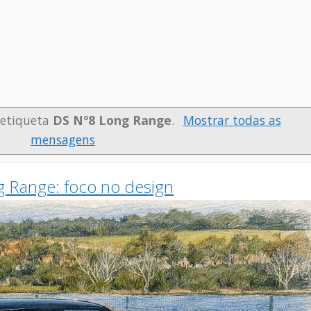
 etiqueta
DS Nº8 Long Range
.
Mostrar todas as
mensagens
g Range: foco no design