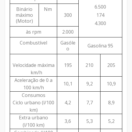
6.500
Binário
Nm
máximo
300
174
(Motor)
4.300
às rpm
2.000
Combustível
Gasóle
Gasolina 95
o
Velocidade máxima
195
210
205
km/h
Aceleração de 0 a
10,1
9,2
10,9
100 km/h
Consumos
Ciclo urbano (l/100
4,2
7,7
8,9
km)
Extra urbano
3,6
5,3
5,2
(l/100 km)