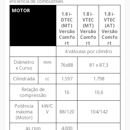
eficiência de combustível.
MOTOR
1.6 i-
1.8 i-
1.8 i-
DTEC
VTEC
VTEC
(MT)
(MT)
(AT)
Versão
Versão
Versão
Comfo
Comfo
Comfo
rt
rt
rt
4 válvulas por cilindro
Diâmetro
mm
76x88
81 x 87,3
x Curso
Cilindrada
cc
1.597
1.798
Relação de
16
10,6
compressão
Potência
kW/C
máxima
V
88/120
104/142
(Motor)
às rpm
4.000