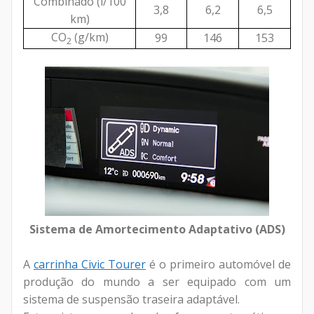
Combinado (l/100
3,8
6,2
6,5
km)
CO
(g/km)
99
146
153
2
Sistema de Amortecimento Adaptativo (ADS)
A
carrinha Civic Tourer
é o primeiro automóvel de
produção do mundo a ser equipado com um
sistema de suspensão traseira adaptável.