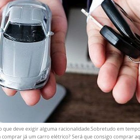
que deve exigir alguma racionalidade.Sobretudo em tempos
na comprar já um carro elétrico? Será que consigo comprar 