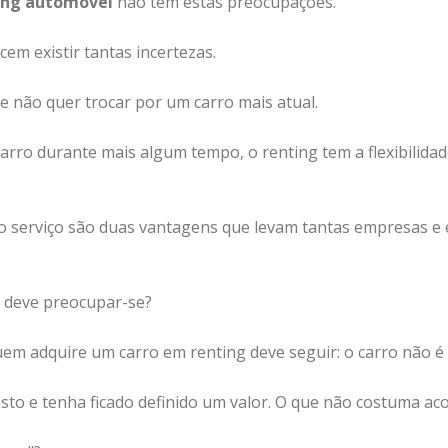
ing automóvel
não tem estas preocupações.
m existir tantas incertezas.
e não quer trocar por um carro mais atual.
arro durante mais algum tempo, o renting tem a flexibilida
o serviço são duas vantagens que levam tantas empresas e 
 deve preocupar-se?
m adquire um carro em renting deve seguir: o carro não é 
isto e tenha ficado definido um valor. O que não costuma ac