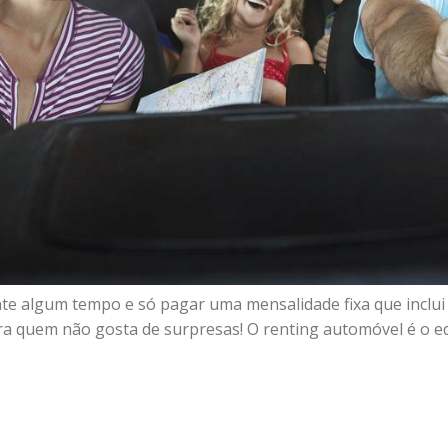
ante algum tempo e só pagar uma mensalidade fixa que inclu
ara quem não gosta de surpresas! O renting automóvel é o e