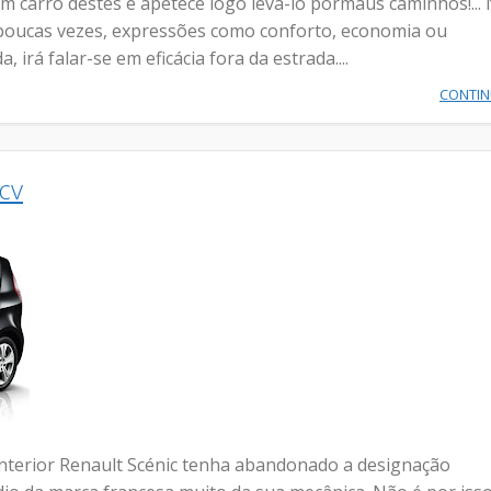
um carro destes e apetece logo levá-lo pormaus caminhos!...
 poucas vezes, expressões como conforto, economia ou
 irá falar-se em eficácia fora da estrada....
CONTI
cv
nterior Renault Scénic tenha abandonado a designação