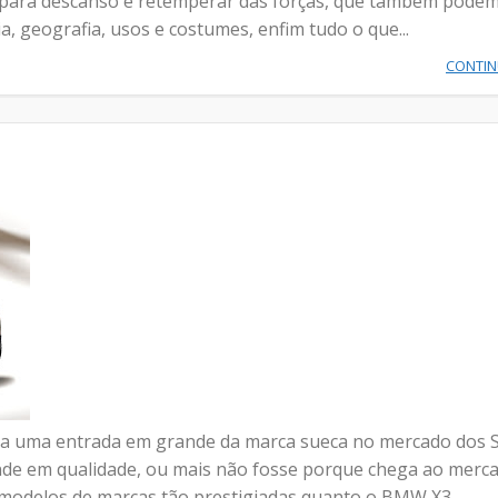
, para descanso e retemperar das forças, que também pode
a, geografia, usos e costumes, enfim tudo o que...
CONTI
ta uma entrada em grande da marca sueca no mercado dos 
de em qualidade, ou mais não fosse porque chega ao merc
modelos de marcas tão prestigiadas quanto o BMW X3,...