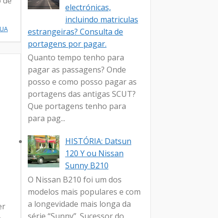
o de
electrónicas,
incluindo matriculas
NUA
estrangeiras? Consulta de
portagens por pagar.
Quanto tempo tenho para
pagar as passagens? Onde
posso e como posso pagar as
portagens das antigas SCUT?
Que portagens tenho para
para pag...
HISTÓRIA: Datsun
120 Y ou Nissan
Sunny B210
O Nissan B210 foi um dos
modelos mais populares e com
a longevidade mais longa da
er
série “Sunny”. Sucessor do