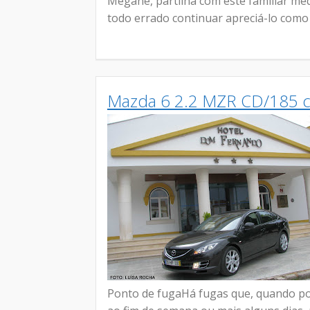
Mégane, partilha com este familiar mé
todo errado continuar apreciá-lo com
Mazda 6 2.2 MZR CD/185 c
Ponto de fugaHá fugas que, quando pos