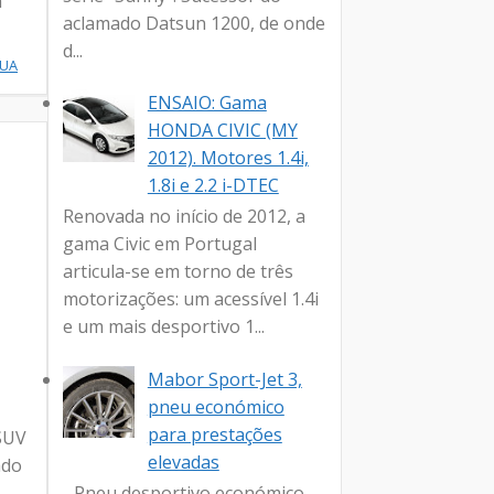
m
aclamado Datsun 1200, de onde
d...
NUA
ENSAIO: Gama
HONDA CIVIC (MY
2012). Motores 1.4i,
1.8i e 2.2 i-DTEC
Renovada no início de 2012, a
gama Civic em Portugal
articula-se em torno de três
motorizações: um acessível 1.4i
e um mais desportivo 1...
Mabor Sport-Jet 3,
pneu económico
para prestações
SUV
elevadas
ado
- Pneu desportivo económico