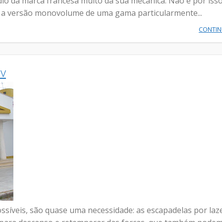
dio da marca francesa muito da sua mecânica. Não é por iss
o a versão monovolume de uma gama particularmente...
CONTI
v
síveis, são quase uma necessidade: as escapadelas por laz