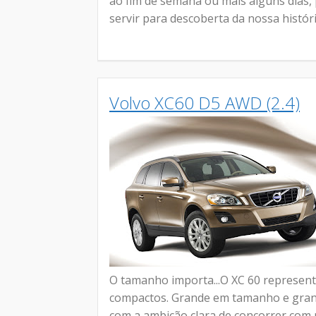
ao fim de semana ou mais alguns dias
servir para descoberta da nossa históri
Volvo XC60 D5 AWD (2.4)
O tamanho importa...O XC 60 represen
compactos. Grande em tamanho e gran
com a ambição clara de concorrer com 