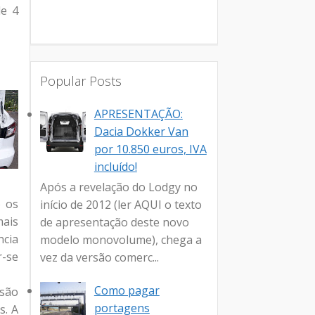
de 4
Popular Posts
APRESENTAÇÃO:
Dacia Dokker Van
por 10.850 euros, IVA
incluído!
Após a revelação do Lodgy no
o os
início de 2012 (ler AQUI o texto
mais
de apresentação deste novo
ncia
modelo monovolume), chega a
r-se
vez da versão comerc...
Como pagar
rsão
portagens
s. A