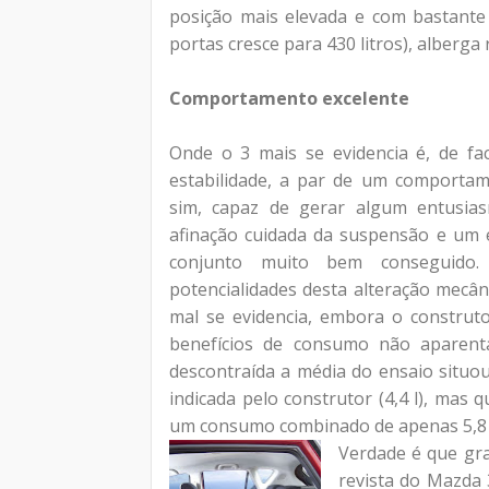
posição mais elevada e com bastante v
portas cresce para 430 litros), alberg
Comportamento excelente
Onde o 3 mais se evidencia é, de fac
estabilidade, a par de um comportam
sim, capaz de gerar algum entusia
afinação cuidada da suspensão e um e
conjunto muito bem conseguido.
potencialidades desta alteração mecâni
mal se evidencia, embora o construt
benefícios de consumo não aparentam
descontraída a média do ensaio situou-
indicada pelo construtor (4,4 l), mas
um consumo combinado de apenas 5,8 l
Verdade é que gr
revista do Mazda 