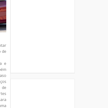
ntar
o de
a e
mbém
caso
aços
o de
rtes
para
numa