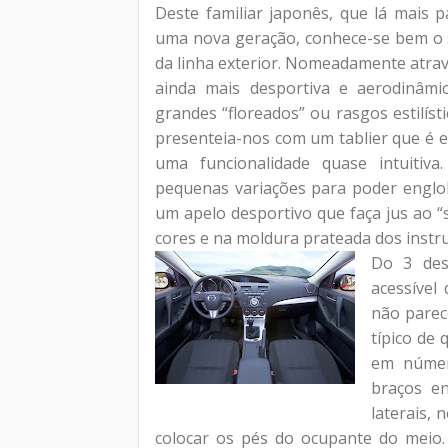
Deste familiar japonês, que lá mais 
uma nova geração, conhece-se bem o s
da linha exterior. Nomeadamente atrav
ainda mais desportiva e aerodinâmic
grandes “floreados” ou rasgos estilís
presenteia-nos com um tablier que é e
uma funcionalidade quase intuitiva
pequenas variações para poder englob
um apelo desportivo que faça jus ao 
cores e na moldura prateada dos inst
Do 3 des
acessível
não parec
típico de
em número
braços en
laterais, 
colocar os pés do ocupante do meio.