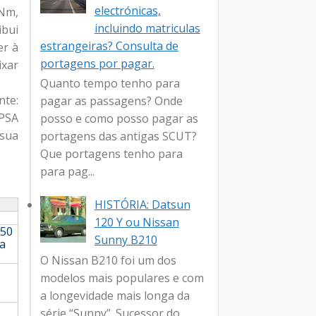
electrónicas,
 Nm,
incluindo matriculas
ibui
estrangeiras? Consulta de
er à
portagens por pagar.
ixar
Quanto tempo tenho para
nte:
pagar as passagens? Onde
 PSA
posso e como posso pagar as
sua
portagens das antigas SCUT?
Que portagens tenho para
para pag...
HISTÓRIA: Datsun
120 Y ou Nissan
750
Sunny B210
ia
O Nissan B210 foi um dos
modelos mais populares e com
a longevidade mais longa da
série “Sunny”. Sucessor do