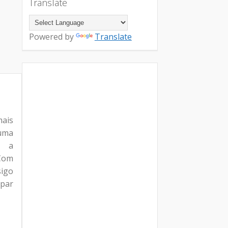
Translate
Powered by
Translate
mais
uma
a a
Com
sigo
 par