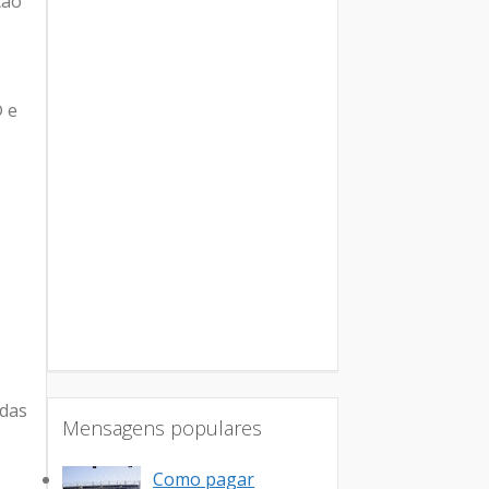
ção
® e
 das
Mensagens populares
Como pagar