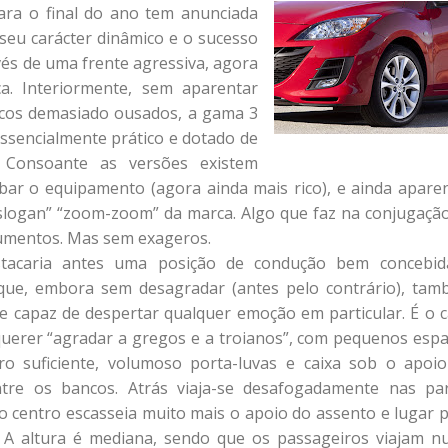
para o final do ano tem anunciada
eu carácter dinâmico e o sucesso
és de uma frente agressiva, agora
a. Interiormente, sem aparentar
ticos demasiado ousados, a gama 3
ssencialmente prático e dotado de
. Consoante as versões existem
ar o equipamento (agora ainda mais rico), e ainda apare
“slogan” “zoom-zoom” da marca. Algo que faz na conjugaçã
rumentos. Mas sem exageros.
tacaria antes uma posição de condução bem concebid
 que, embora sem desagradar (antes pelo contrário), ta
e capaz de despertar qualquer emoção em particular. É o 
 querer “agradar a gregos e a troianos”, com pequenos esp
 suficiente, volumoso porta-luvas e caixa sob o apoi
tre os bancos. Atrás viaja-se desafogadamente nas pa
no centro escasseia muito mais o apoio do assento e lugar 
 A altura é mediana, sendo que os passageiros viajam 