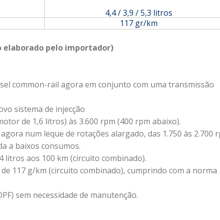
4,4 / 3,9 / 5,3 litros
117 gr/km
o elaborado pelo importador)
diesel common-rail agora em conjunto com uma transmissão
ovo sistema de injecção
motor de 1,6 litros) às 3.600 rpm (400 rpm abaixo).
 agora num leque de rotações alargado, das 1.750 às 2.700 
da a baixos consumos.
 litros aos 100 km (circuito combinado).
, de 117 g/km (circuito combinado), cumprindo com a norma
l (DPF) sem necessidade de manutenção.