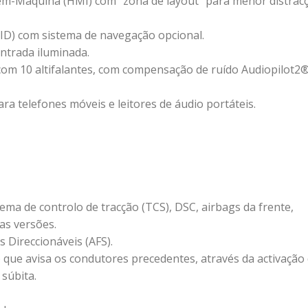
em-Máquina (HMI) com “zona de layout” para menor distrac
MID) com sistema de navegação opcional.
entrada iluminada.
om 10 altifalantes, com compensação de ruído Audiopilot2
ra telefones móveis e leitores de áudio portáteis.
tema de controlo de tracção (TCS), DSC, airbags da frente,
 as versões.
s Direccionáveis (AFS).
 que avisa os condutores precedentes, através da activação
súbita.