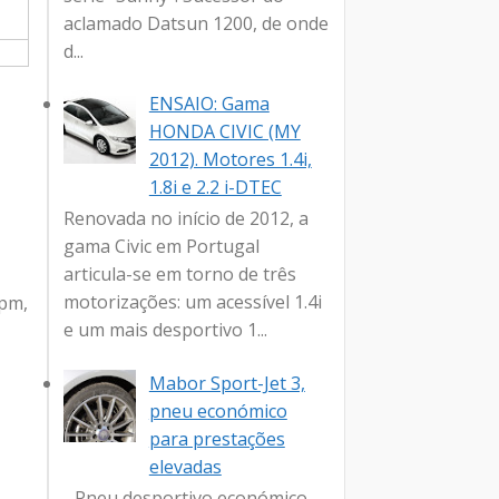
aclamado Datsun 1200, de onde
d...
ENSAIO: Gama
HONDA CIVIC (MY
2012). Motores 1.4i,
1.8i e 2.2 i-DTEC
Renovada no início de 2012, a
gama Civic em Portugal
articula-se em torno de três
motorizações: um acessível 1.4i
rpm,
e um mais desportivo 1...
Mabor Sport-Jet 3,
pneu económico
para prestações
elevadas
- Pneu desportivo económico