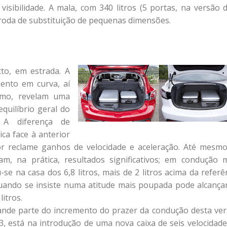
isibilidade. A mala, com 340 litros (5 portas, na versão 
a roda de substituição de pequenas dimensões.
to, em estrada. A
ento em curva, aí
smo, revelam uma
quilíbrio geral do
 A diferença de
ca face à anterior
or reclame ganhos de velocidade e aceleração. Até mesm
, na prática, resultados significativos; em condução 
se na casa dos 6,8 litros, mais de 2 litros acima da referê
 quando se insiste numa atitude mais poupada pode alcança
itros.
ande parte do incremento do prazer da condução desta ve
3, está na introdução de uma nova caixa de seis velocidade