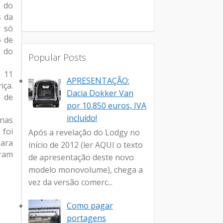
s do
s da
r só
o de
a do
Popular Posts
e 11
APRESENTAÇÃO:
nça.
Dacia Dokker Van
s de
por 10.850 euros, IVA
incluído!
enas
 foi
Após a revelação do Lodgy no
para
início de 2012 (ler AQUI o texto
oram
de apresentação deste novo
modelo monovolume), chega a
vez da versão comerc...
Como pagar
portagens