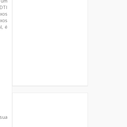
e um
CDTI
ixos
ixos
l, é
 sua