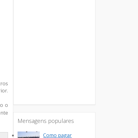
tros
ior.
do o
ente
Mensagens populares
Como pagar