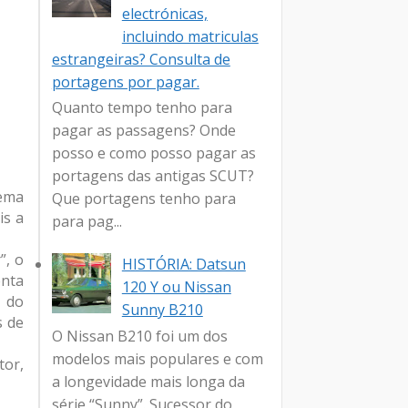
electrónicas,
incluindo matriculas
estrangeiras? Consulta de
portagens por pagar.
Quanto tempo tenho para
pagar as passagens? Onde
posso e como posso pagar as
portagens das antigas SCUT?
tema
Que portagens tenho para
is a
para pag...
”, o
HISTÓRIA: Datsun
enta
120 Y ou Nissan
o do
Sunny B210
s de
O Nissan B210 foi um dos
modelos mais populares e com
tor,
a longevidade mais longa da
série “Sunny”. Sucessor do