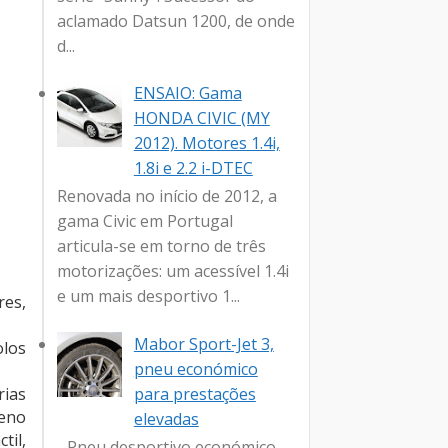
aclamado Datsun 1200, de onde
d...
ENSAIO: Gama
HONDA CIVIC (MY
2012). Motores 1.4i,
1.8i e 2.2 i-DTEC
Renovada no início de 2012, a
gama Civic em Portugal
articula-se em torno de três
motorizações: um acessível 1.4i
e um mais desportivo 1...
res,
Mabor Sport-Jet 3,
olos
pneu económico
para prestações
rias
ueno
elevadas
til,
- Pneu desportivo económico