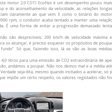
este motor 2.0 CDTI EcoFlex é um desempenho pouco mai
top e do aconselhamento da velocidade, as relações longa
diciam claramente ao que vem. E como o binário do moto
2000 rpm, o condutor acaba tentado a manter uma relaçã
da. É uma forma de evitar a progressão demasiado lent
não são desprezíveis: 200 km/h de velocidade máxima 
a os alcançar, é preciso esquecer os propósitos de poupa
fundo”. Só que, fazendo isso, lá se vão as boas média
4,0 litros para uma emissão de CO2 extraordinária de ap
ersão, andámos a poupar. Não nos demos mal e a média até
s. Verdade seja dita, mesmo quando incitados a acelerar, só 
que impõe um certo respeito, os valores registados não f