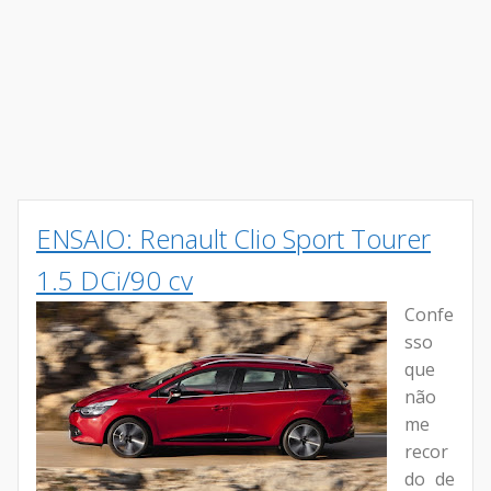
ENSAIO: Renault Clio Sport Tourer
1.5 DCi/90 cv
Confe
sso
que
não
me
recor
do de