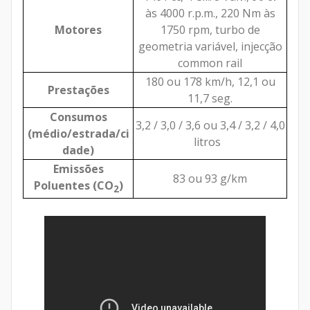
às
4000 r.p.m., 220 Nm às
Motores
1750 rpm, turbo de
geometria variável, injecção
common rail
180 ou 178 km/h, 12,1 ou
Prestações
11,7 seg.
Consumos
3,2
/ 3,0 / 3,6 ou
3,4
/ 3,2 / 4,0
(médio/estrada/ci
litros
dade)
Emissões
83 ou 93 g/km
Poluentes (
CO
)
2