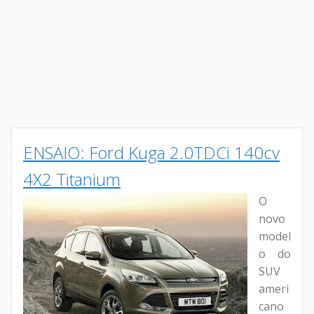
ENSAIO: Ford Kuga 2.0TDCi 140cv
4X2 Titanium
O
novo
model
o do
SUV
ameri
cano