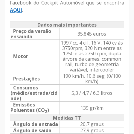
Facebook do Cockpit Automóvel que se encontra
AQUI
.
Dados mais importantes
Preço da versão
35.845 euros
ensaiada
1997 cc, 4 cil., 16 V, 140 cv às
3750rpm, 320 Nm entre as
1750 e as 2750 rpm, dupla
Motor
árvore de cames, common
rail, turbo de geometria
variável, intercooler
190 km/h, 10,6 seg. (0/100
Prestações
km/h)
Consumos
(médio/estrada/cid
5,3 / 4,7 / 6,3 litros
ade)
Emissões
139 gr/km
Poluentes (CO
)
2
Medidas TT
Ângulo de entrada
20,7 graus
Ângulo de saída
27,9 graus