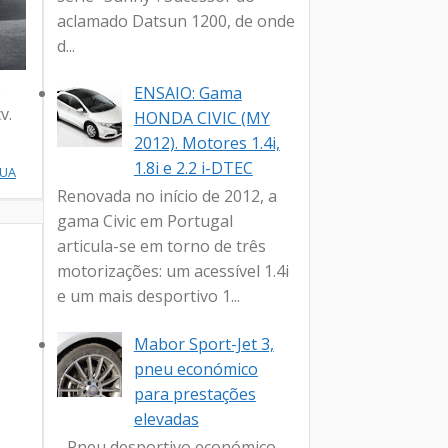
aclamado Datsun 1200, de onde
d...
o
ENSAIO: Gama
v.
HONDA CIVIC (MY
2012). Motores 1.4i,
1.8i e 2.2 i-DTEC
NUA
Renovada no início de 2012, a
gama Civic em Portugal
articula-se em torno de três
motorizações: um acessível 1.4i
e um mais desportivo 1...
Mabor Sport-Jet 3,
pneu económico
para prestações
elevadas
- Pneu desportivo económico