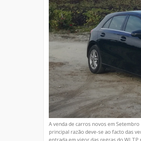
A venda de carros novos em Setembro 
principal razão deve-se ao facto das v
entrada em vigor das regras do WLTP par