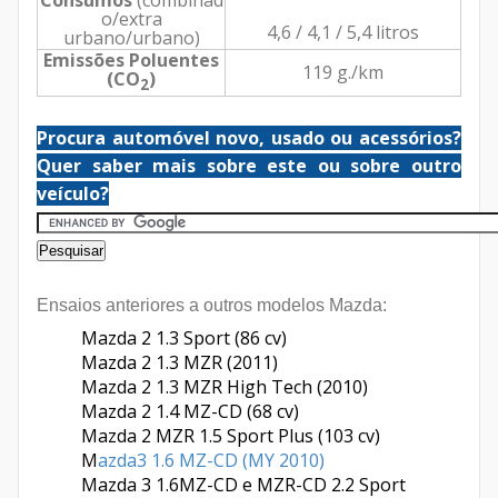
Consumos
(combinad
o/extra
4,6
/ 4,1 / 5,4 litros
urbano/urbano)
Emissões Poluentes
119 g./km
(
CO
)
2
Procura automóvel novo, usado ou acessórios?
Quer saber mais sobre este ou sobre outro
veículo?
Ensaios anteriores a outros modelos Mazda:
Mazda 2 1.3 Sport (86 cv)
Mazda 2 1.3 MZR (2011)
Mazda 2 1.3 MZR High Tech (2010)
Mazda 2 1.4 MZ-CD (68 cv)
Mazda 2 MZR 1.5 Sport Plus (103 cv)
M
azda3 1.6 MZ-CD (MY 2010)
Mazda 3 1.6MZ-CD e MZR-CD 2.2 Sport