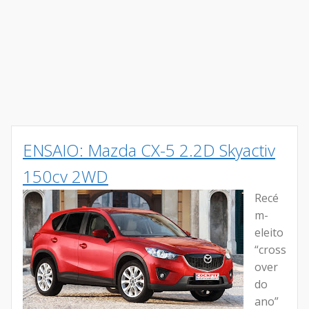
ENSAIO: Mazda CX-5 2.2D Skyactiv
150cv 2WD
Recé
m-
eleito
“cross
over
do
ano”